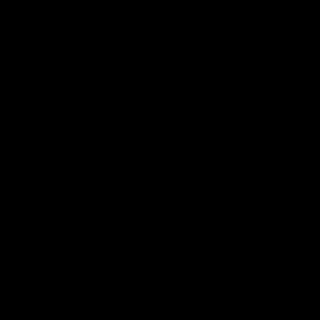
mg冰球突破官网入口
行业新闻
联系我们
首页
公司简介